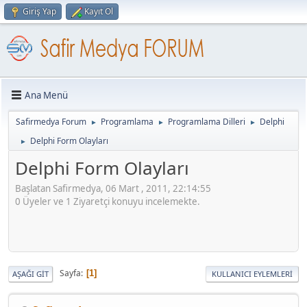
Giriş Yap
Kayıt Ol
Ana Menü
Safirmedya Forum
Programlama
Programlama Dilleri
Delphi
►
►
►
Delphi Form Olayları
►
Delphi Form Olayları
Başlatan Safirmedya, 06 Mart , 2011, 22:14:55
0 Üyeler ve 1 Ziyaretçi konuyu incelemekte.
Sayfa
1
AŞAĞI GIT
KULLANICI EYLEMLERI