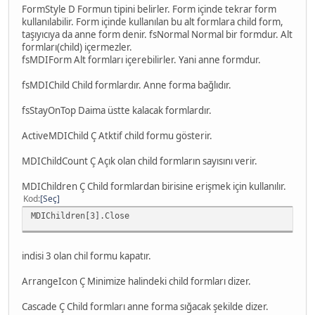
FormStyle D Formun tipini belirler. Form içinde tekrar form
kullanılabilir. Form içinde kullanılan bu alt formlara child form,
taşıyıcıya da anne form denir. fsNormal Normal bir formdur. Alt
formları(child) içermezler.
fsMDIForm Alt formları içerebilirler. Yani anne formdur.
fsMDIChild Child formlardır. Anne forma bağlıdır.
fsStayOnTop Daima üstte kalacak formlardır.
ActiveMDIChild Ç Atktif child formu gösterir.
MDIChildCount Ç Açık olan child formların sayısını verir.
MDIChildren Ç Child formlardan birisine erişmek için kullanılır.
Kod
Seç
MDIChildren[3].Close
indisi 3 olan chil formu kapatır.
ArrangeIcon Ç Minimize halindeki child formları dizer.
Cascade Ç Child formları anne forma sığacak şekilde dizer.