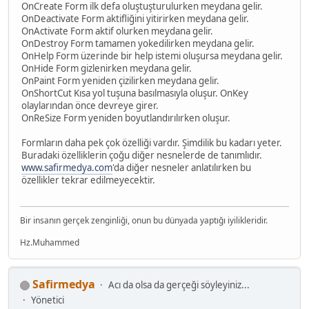
OnCreate Form ilk defa oluştuşturulurken meydana gelir.
OnDeactivate Form aktifliğini yitirirken meydana gelir.
OnActivate Form aktif olurken meydana gelir.
OnDestroy Form tamamen yokedilirken meydana gelir.
OnHelp Form üzerinde bir help istemi oluşursa meydana gelir.
OnHide Form gizlenirken meydana gelir.
OnPaint Form yeniden çizilirken meydana gelir.
OnShortCut Kısa yol tuşuna basılmasıyla oluşur. OnKey
olaylarından önce devreye girer.
OnReSize Form yeniden boyutlandırılırken oluşur.
Formların daha pek çok özelliği vardır. Şimdilik bu kadarı yeter.
Buradaki özelliklerin çoğu diğer nesnelerde de tanımlıdır.
www.safirmedya.com
'da diğer nesneler anlatılırken bu
özellikler tekrar edilmeyecektir.
Bir insanın gerçek zenginliği, onun bu dünyada yaptığı iyilikleridir.
Hz.Muhammed
Safirmedya
Acı da olsa da gerçeği söyleyiniz...
Yönetici