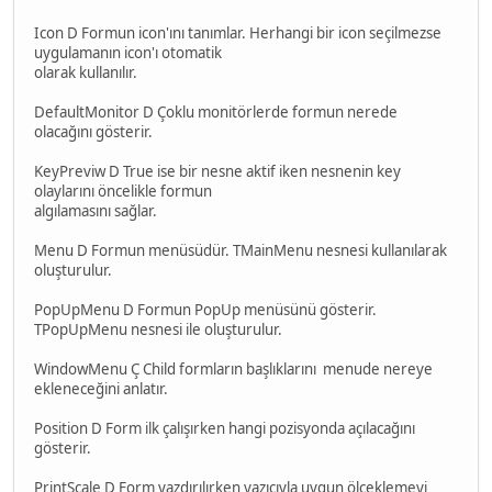
Icon D Formun icon'ını tanımlar. Herhangi bir icon seçilmezse
uygulamanın icon'ı otomatik
olarak kullanılır.
DefaultMonitor D Çoklu monitörlerde formun nerede
olacağını gösterir.
KeyPreviw D True ise bir nesne aktif iken nesnenin key
olaylarını öncelikle formun
algılamasını sağlar.
Menu D Formun menüsüdür. TMainMenu nesnesi kullanılarak
oluşturulur.
PopUpMenu D Formun PopUp menüsünü gösterir.
TPopUpMenu nesnesi ile oluşturulur.
WindowMenu Ç Child formların başlıklarını menude nereye
ekleneceğini anlatır.
Position D Form ilk çalışırken hangi pozisyonda açılacağını
gösterir.
PrintScale D Form yazdırılırken yazıcıyla uygun ölçeklemeyi