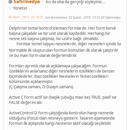
Safirmedya
Acı da olsa da gerçeği söyleyiniz...
Yönetici
06 Mart , 2011, 22:14:55
Son düzenlenme
: 02 Şubat , 2019, 12:55:58 Safirmedya
Delphi'nin temel kontrol elemanı formlardır. Her form kendi
başına çalışabilir ve bir unit olarak kaydedilir. Herhangi bir
nesne tek başına çalışmaz, bir unit'e bağlı olmalıdır.
Formlar temel taşıyıcı nesnelerdir, diğer nesneleri içinde barındırabili
Normalde ilk oluşturulan formun komutları ilk olarak çalıştırılır
ve bu main form olarak değerlendirilir.
Formları ayrıntılı olarak açıklamaya çalışacağım. Formun
özelliklerini anlarsanız diğer nesnelerin özellikleri de benzer
biçimdedirler. Bazı özellikler Nesnelerin Temel özellikleri
bölümünde açıklanmıştır.
(Ç:Çalışma zamanı, D:Dizayn zamanı).
Active Ç Form actif ise (başlık çubuğu mavi ise) TRUE, pasif ise
FALSE değerini alır.
ActiveControl D Form çalıştığında kontrolün hangi nesnede
olduğunu (Focus olan nesneyi) gösterir. Tasarım aşamasında
formun ilk açılışında hangi nesnenin aktif olacağı seçilebilir.