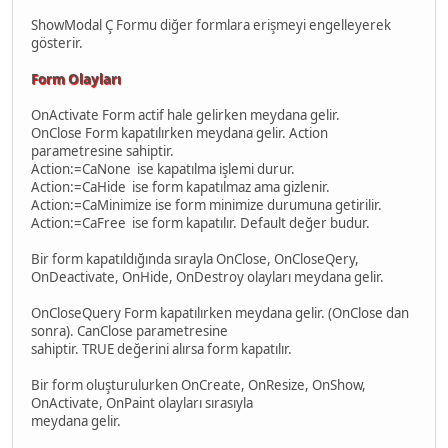
ShowModal Ç Formu diğer formlara erişmeyi engelleyerek
gösterir.
Form Olayları
OnActivate Form actif hale gelirken meydana gelir.
OnClose Form kapatılırken meydana gelir. Action
parametresine sahiptir.
Action:=CaNone ise kapatılma işlemi durur.
Action:=CaHide ise form kapatılmaz ama gizlenir.
Action:=CaMinimize ise form minimize durumuna getirilir.
Action:=CaFree ise form kapatılır. Default değer budur.
Bir form kapatıldığında sırayla OnClose, OnCloseQery,
OnDeactivate, OnHide, OnDestroy olayları meydana gelir.
OnCloseQuery Form kapatılırken meydana gelir. (OnClose dan
sonra). CanClose parametresine
sahiptir. TRUE değerini alırsa form kapatılır.
Bir form oluşturulurken OnCreate, OnResize, OnShow,
OnActivate, OnPaint olayları sırasıyla
meydana gelir.