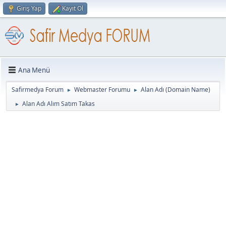
Giriş Yap
Kayıt Ol
Ana Menü
Safirmedya Forum
Webmaster Forumu
Alan Adı (Domain Name)
►
►
Alan Adı Alım Satım Takas
►