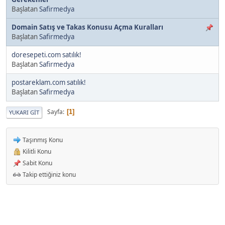
Başlatan
Safirmedya
Domain Satış ve Takas Konusu Açma Kuralları
Başlatan
Safirmedya
doresepeti.com satılık!
Başlatan
Safirmedya
postareklam.com satılık!
Başlatan
Safirmedya
Sayfa
1
YUKARI GIT
Taşınmış Konu
Kilitli Konu
Sabit Konu
Takip ettiğiniz konu