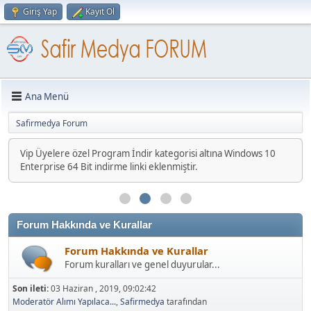
Giriş Yap
Kayıt Ol
Ana Menü
Safirmedya Forum
Vip Üyelere özel Program İndir kategorisi altına Windows 10
Zamanının büyük çoğunluğunu internette geçiren ve
Enterprise 64 Bit indirme linki eklenmiştir.
forumumuzla yeterince ilgilenebilecek moderatörler alınacaktır.
Forum Hakkında ve Kurallar
Forum Hakkında ve Kurallar
Forum kuralları ve genel duyurular...
Son ileti:
03 Haziran , 2019, 09:02:42
Moderatör Alımı Yapılaca...
,
Safirmedya
tarafından