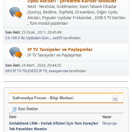
Uydu Alıcıları - Şifreleme-Kartlar-Modüler
Next - Nextstar, Goldmaster, Kaon Tabanlı Cihazlar
(Sunny), Redline, Topfield, Dreambox, Diğer Uydu
Alıcıları, Populer Uydular Frekanslar , DVB-S TV Kartları
, Tüm modül yazılımları
Son ileti:
23 Ocak , 2011, 20:45:49
CS-100 X İle Uydudan Gün...
,
asil35
tarafından
IP TV Tavsiyeler ve Paylaşımlar
IP TV Tavsiyeler ve Paylaşımlar
Son ileti:
24 Mart , 2024, 20:44:25
DEV İP TV TELEVİZO İP TV
,
seasparrow
tarafından
Safirmedya Forum - Bilgi Merkezi
Son İletiler
İleti
Yazar
EmlakDesk CRM – Emlak Ofisleri İçin Tüm Süreçleri
fikirproje
Tek Panelden Yönetin