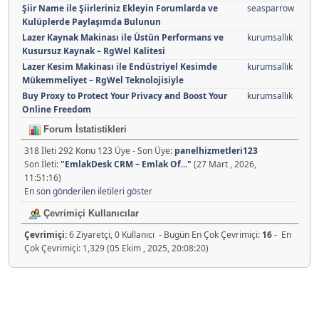
Şiir Name ile Şiirleriniz Ekleyin Forumlarda ve
seasparrow
Kulüplerde Paylaşımda Bulunun
Lazer Kaynak Makinası ile Üstün Performans ve
kurumsallık
Kusursuz Kaynak – RgWel Kalitesi
Lazer Kesim Makinası ile Endüstriyel Kesimde
kurumsallık
Mükemmeliyet – RgWel Teknolojisiyle
Buy Proxy to Protect Your Privacy and Boost Your
kurumsallık
Online Freedom
Forum İstatistikleri
318 İleti 292 Konu 123 Üye - Son Üye:
panelhizmetleri123
Son İleti:
"
EmlakDesk CRM – Emlak Of...
"
(27 Mart , 2026,
11:51:16)
En son gönderilen iletileri göster
Çevrimiçi Kullanıcılar
Çevrimiçi:
6 Ziyaretçi, 0 Kullanıcı - Bugün En Çok Çevrimiçi:
16
- En
Çok Çevrimiçi: 1,329 (05 Ekim , 2025, 20:08:20)