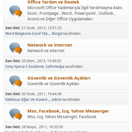
Office Yardım ve Destek
Microsoft Office Yazılımlarıyla İlgili Yardımlaşma Alanı.
Excel , Frontpage , Word , Powerpoint , Outlook ,
Access ve Diğer Office Uygulamaları
Son ileti:
21 Ocak , 2012, 12:51:25
Word Belgesine Excel Tab...
,
tbirgül
tarafından
Network ve internet
Network ve internet
Son ileti:
20 Ekim , 2013, 15:49:55
Sony Xperia S İnceleme
,
Safirmedya
tarafından
Güvenlik ve Güvenlik Açıkları
Güvenlik ve Güvenlik Açıkları
Son ileti:
30 Ocak , 2011, 19:44:38
Kablosuz Ağlar Ve Güvenl...
,
admin
tarafından
Msn, Facebook, Icq, Yahoo Messenger
Msn, Icq, Yahoo Messenger, Facebook
Son ileti:
28 Mayıs , 2011, 16:35:50