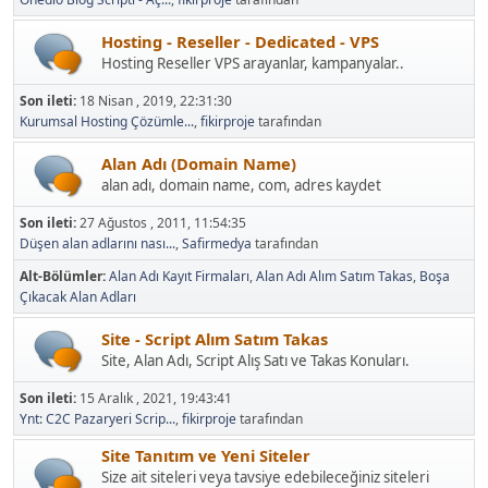
Hosting - Reseller - Dedicated - VPS
Hosting Reseller VPS arayanlar, kampanyalar..
Son ileti:
18 Nisan , 2019, 22:31:30
Kurumsal Hosting Çözümle...
,
fikirproje
tarafından
Alan Adı (Domain Name)
alan adı, domain name, com, adres kaydet
Son ileti:
27 Ağustos , 2011, 11:54:35
Düşen alan adlarını nası...
,
Safirmedya
tarafından
Alt-Bölümler
Alan Adı Kayıt Firmaları
Alan Adı Alım Satım Takas
Boşa
Çıkacak Alan Adları
Site - Script Alım Satım Takas
Site, Alan Adı, Script Alış Satı ve Takas Konuları.
Son ileti:
15 Aralık , 2021, 19:43:41
Ynt: C2C Pazaryeri Scrip...
,
fikirproje
tarafından
Site Tanıtım ve Yeni Siteler
Size ait siteleri veya tavsiye edebileceğiniz siteleri