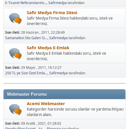
E-Ticaret Referanslarımı...
,
Safirmedya
tarafından
Safir Medya Firma Sitesi
Safir Medya Firma Sitesi hakkındaki soru, istek ve
önerileriniz.
Son ileti:
28 Haziran , 2011, 22:28:49
Samanalevi Oto Galeri Si...
,
Safirmedya
tarafından
Safir Medya E-Emlak
Safir Medya E-Emlak hakkındaki soru, istek ve
önerileriniz.
Son ileti:
29 Mayıs , 2011, 16:12:27
250 TL ye Size Özel Emla...
,
Safirmedya
tarafından
Webmaster Forumu
Acemi Webmaster
Kategoriler haricinde sorusu olanlar ve yardıma ihtiyacı
olanların alanı.
Son ileti:
09 Aralık , 2021, 01:28:02
Onedio Blog Scripti - Aç...
,
fikirproje
tarafından