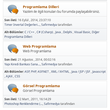
Programlama Dilleri
Yazılım ile ilgili konuları bu forumda paylaşabilirsiniz.
Son ileti:
16 Eylül , 2014, 23:37:10
Timer Invertal Değerleri...
,
Safirmedya
tarafından
Alt-Bölümler
C / C++
C# (Csharp)
Java
Delphi
Visual Basic
Diğer
Programlama Dilleri
Web Programlama
Web Programlama
Son ileti:
21 Ağustos , 2014, 00:02:16
Yapı Kıredi Bankası Sana...
,
Safirmedya
tarafından
Alt-Bölümler
ASP
PHP
ASP.NET
XML / XHTML
Java / JSP / JSF
Javascript
AJAX
CSS
Görsel Programlama
Görsel Programlama
Son ileti:
12 Mart , 2011, 16:14:29
Photoshop Renklendirme (...
,
Safirmedya
tarafından