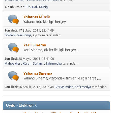
Alt-Bölümler
Türk Halk Müziği
Yabancı Müzik
Yabancı müzikle ilgili herşey.
Son ileti:
17 Şubat , 2011, 22:44:49
Golden Love Songs
, aysbyrm tarafından
Yerli Sinema
Yerli Sinema, diziler ile ilgili herşey..
Son ileti:
28 Mayıs , 2011, 15:41:00
Mahpeyker : Kösem Sultan...
,
Safirmedya
tarafından
Yabancı Sinema
Yabancı Sinema, vizyondaki filmler ile ilgili herşey...
Son ileti:
06 Aralık , 2012, 20:16:48
Git Başımdan
,
Safirmedya
tarafından
Uydu - Elektronik