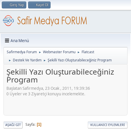
Giriş Yap
Kayıt Ol
Ana Menü
Safirmedya Forum
Webmaster Forumu
Flatcast
►
►
Destek Ve Yardım
Şekilli Yazı Oluşturabileceğiniz Program
►
►
Şekilli Yazı Oluşturabileceğiniz
Program
Başlatan Safirmedya, 23 Ocak , 2011, 19:39:36
0 Üyeler ve 3 Ziyaretçi konuyu incelemekte.
Sayfa
1
AŞAĞI GIT
KULLANICI EYLEMLERI