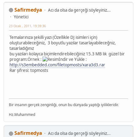
Safirmedya
Acı da olsa da gerçeği söyleyiniz...
Yönetici
23 Ocak , 2011, 19:39:36
Temalarınıza şekilli yazı (Özellikle DJ isimleri için)
oluşturabileceğiniz, 3 boyutlu yazılar tasarlayabileceğniz,
tasarladığınız
bu yazıları kolayca biçimlendirebileciğiniz 15.3 MB lık güzel bir
program:Örnek :
İndir ve Yükle :
http://s3embedded.com/filetopmosts/xara3d3.rar
Rar şifresi: topmosts
Bir insanın gerçek zenginliği, onun bu dünyada yaptığı iyilikleridir.
Hz.Muhammed
Safirmedya
Acı da olsa da gerçeği söyleyiniz...