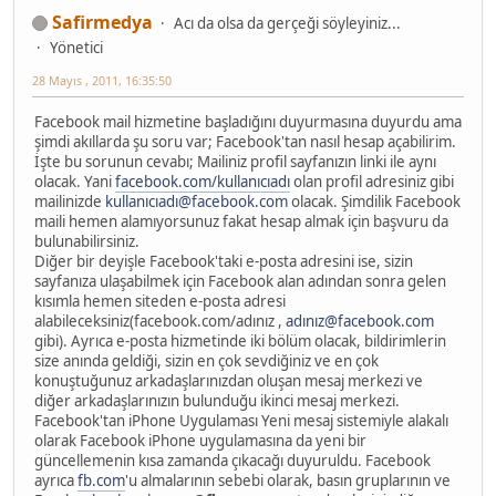
Safirmedya
Acı da olsa da gerçeği söyleyiniz...
Yönetici
28 Mayıs , 2011, 16:35:50
Facebook mail hizmetine başladığını duyurmasına duyurdu ama
şimdi akıllarda şu soru var; Facebook'tan nasıl hesap açabilirim.
İşte bu sorunun cevabı; Mailiniz profil sayfanızın linki ile aynı
olacak. Yani
facebook.com/kullanıcıadı
olan profil adresiniz gibi
mailinizde
kullanıcıadı@facebook.com
olacak. Şimdilik Facebook
maili hemen alamıyorsunuz fakat hesap almak için başvuru da
bulunabilirsiniz.
Diğer bir deyişle Facebook'taki e-posta adresini ise, sizin
sayfanıza ulaşabilmek için Facebook alan adından sonra gelen
kısımla hemen siteden e-posta adresi
alabileceksiniz(facebook.com/adınız ,
adınız@facebook.com
gibi). Ayrıca e-posta hizmetinde iki bölüm olacak, bildirimlerin
size anında geldiği, sizin en çok sevdiğiniz ve en çok
konuştuğunuz arkadaşlarınızdan oluşan mesaj merkezi ve
diğer arkadaşlarınızın bulunduğu ikinci mesaj merkezi.
Facebook'tan iPhone Uygulaması Yeni mesaj sistemiyle alakalı
olarak Facebook iPhone uygulamasına da yeni bir
güncellemenin kısa zamanda çıkacağı duyuruldu. Facebook
ayrıca
fb.com
'u almalarının sebebi olarak, basın gruplarının ve