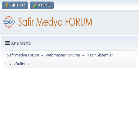
Giriş Yap
Kayıt Ol
Ana Menü
Safirmedya Forum
Webmaster Forumu
Hazır Sistemler
►
►
vBulletin
►