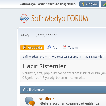
Safirmedya Forum
forumuna hoşgeldiniz.
Giriş Yap
07 Ağustos , 2026, 10:34:34
Ana Sayfa
Ara
Takvim
Safirmedya Forum
Webmaster Forumu
Hazır Sistemler
►
►
Hazır Sistemler
Vbulletin, smf, php nuke ve benzeri hazır scriptler için yard
0 Üyeler ve 1 Ziyaretçi bölümü incelemekte.
Alt-Bölümler
vBulletin
vBulletin sorunlar, çözümler, eklentiler v.s.