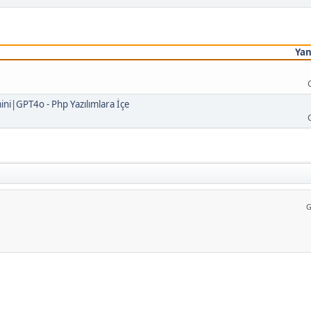
Yan
ini|GPT4o - Php Yazılımlara İçe
G