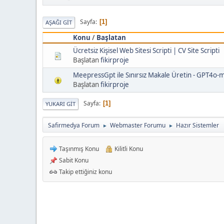
Sayfa
1
AŞAĞI GIT
Konu
/
Başlatan
Ücretsiz Kişisel Web Sitesi Scripti | CV Site Scripti
Başlatan
fikirproje
MeepressGpt ile Sınırsız Makale Üretin - GPT4o-m
Başlatan
fikirproje
Sayfa
1
YUKARI GIT
Safirmedya Forum
Webmaster Forumu
Hazır Sistemler
►
►
Taşınmış Konu
Kilitli Konu
Sabit Konu
Takip ettiğiniz konu