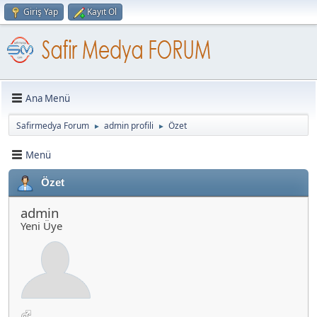
Giriş Yap
Kayıt Ol
Ana Menü
Safirmedya Forum
admin profili
Özet
►
►
Menü
Özet
admin
Yeni Üye