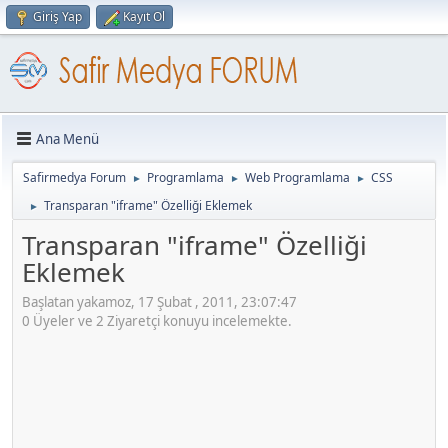
Giriş Yap
Kayıt Ol
Ana Menü
Safirmedya Forum
Programlama
Web Programlama
CSS
►
►
►
Transparan "iframe" Özelliği Eklemek
►
Transparan "iframe" Özelliği
Eklemek
Başlatan yakamoz, 17 Şubat , 2011, 23:07:47
0 Üyeler ve 2 Ziyaretçi konuyu incelemekte.