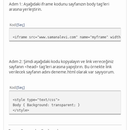
Adım 1: Aşağıdaki iframe kodunu sayfanızın body tag'leri
arasına yerleştirin.
Kod
Seç
<iframe src="www.samanalevi.com" name="myframe" width="25
Adım 2: Şimdi aşağıdaki kodu kopyalayın ve link vereceğiniz
sayfanın <head> tag'leri arasına yapıştırın. Bu örnekte link
verilecek sayfanın adını deneme.html olarak var sayıyorum.
Kod
Seç
<style type="text/css">
Body { Background: transparent; }
</style>