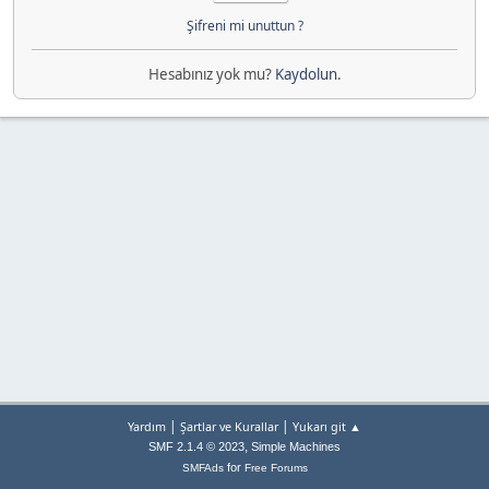
Şifreni mi unuttun ?
Hesabınız yok mu?
Kaydolun
.
|
|
Yardım
Şartlar ve Kurallar
Yukarı git ▲
,
SMF 2.1.4 © 2023
Simple Machines
for
SMFAds
Free Forums