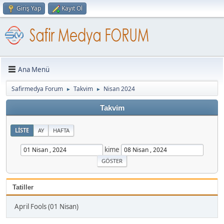
Giriş Yap
Kayıt Ol
Ana Menü
Safirmedya Forum
Takvim
Nisan 2024
►
►
Takvim
LISTE
AY
HAFTA
kime
Tatiller
April Fools (01 Nisan)