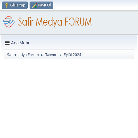
Giriş Yap
Kayıt Ol
Ana Menü
Safirmedya Forum
Takvim
Eylül 2024
►
►