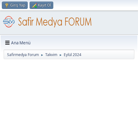
Giriş Yap
Kayıt Ol
Ana Menü
Safirmedya Forum
Takvim
Eylül 2024
►
►