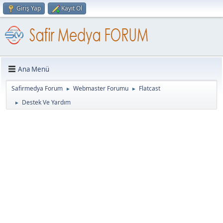
Giriş Yap
Kayıt Ol
Ana Menü
Safirmedya Forum
Webmaster Forumu
Flatcast
►
►
Destek Ve Yardım
►