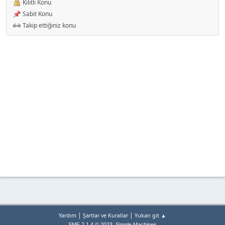
Kilitli Konu
Sabit Konu
Takip ettiğiniz konu
|
|
Yardım
Şartlar ve Kurallar
Yukarı git ▲
,
SMF 2.1.4 © 2023
Simple Machines