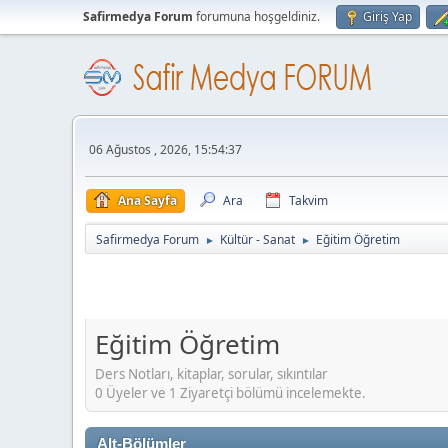
Safirmedya Forum
forumuna hoşgeldiniz.
Giriş Yap
06 Ağustos , 2026, 15:54:37
Ana Sayfa
Ara
Takvim
Safirmedya Forum
Kültür - Sanat
Eğitim Öğretim
►
►
Eğitim Öğretim
Ders Notları, kitaplar, sorular, sıkıntılar
0 Üyeler ve 1 Ziyaretçi bölümü incelemekte.
Alt-Bölümler