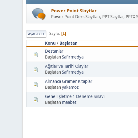
Power Point Slaytlar
Power Point Ders Slaytları, PPT Slaytlar, PPTX S
Sayfa
1
AŞAĞI GIT
Konu
/
Başlatan
Destanlar
Başlatan
Safirmedya
Ağıtlar ve Tarihi Olaylar
Başlatan
Safirmedya
Almanca Gramer Kitapları
Başlatan
yakamoz
Genel İşletme 1 Deneme Sınavı
Başlatan
maabet