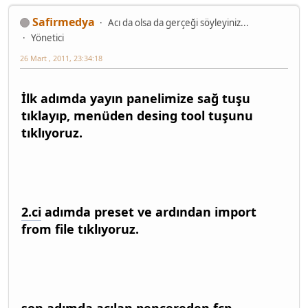
Safirmedya
Acı da olsa da gerçeği söyleyiniz...
Yönetici
26 Mart , 2011, 23:34:18
İlk adımda yayın panelimize sağ tuşu
tıklayıp, menüden desing tool tuşunu
tıklıyoruz.
2.ci
adımda preset ve ardından import
from file tıklıyoruz.
son adımda açılan pencereden fcp