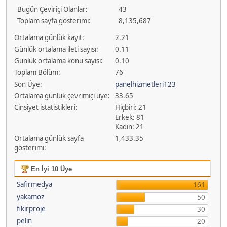
Bugün Çeviriçi Olanlar:
43
Toplam sayfa gösterimi:
8,135,687
Ortalama günlük kayıt:
2.21
Günlük ortalama ileti sayısı:
0.11
Günlük ortalama konu sayısı:
0.10
Toplam Bölüm:
76
Son Üye:
panelhizmetleri123
Ortalama günlük çevrimiçi üye:
33.65
Cinsiyet istatistikleri:
Hiçbiri: 21
Erkek: 81
Kadın: 21
Ortalama günlük sayfa
1,433.35
gösterimi:
En İyi 10 Üye
Safirmedya
161
yakamoz
50
fikirproje
30
pelin
20