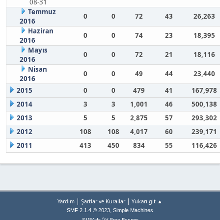
08-31
Temmuz
0
0
72
43
26,263
2016
Haziran
0
0
74
23
18,395
2016
Mayıs
0
0
72
21
18,116
2016
Nisan
0
0
49
44
23,440
2016
2015
0
0
479
41
167,978
2014
3
3
1,001
46
500,138
2013
5
5
2,875
57
293,302
2012
108
108
4,017
60
239,171
2011
413
450
834
55
116,426
|
|
Yardım
Şartlar ve Kurallar
Yukarı git ▲
,
SMF 2.1.4 © 2023
Simple Machines
for
SMFAds
Free Forums