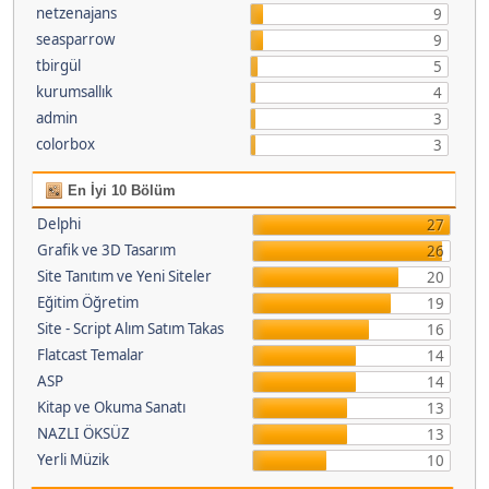
netzenajans
9
seasparrow
9
tbirgül
5
kurumsallık
4
admin
3
colorbox
3
En İyi 10 Bölüm
Delphi
27
Grafik ve 3D Tasarım
26
Site Tanıtım ve Yeni Siteler
20
Eğitim Öğretim
19
Site - Script Alım Satım Takas
16
Flatcast Temalar
14
ASP
14
Kitap ve Okuma Sanatı
13
NAZLI ÖKSÜZ
13
Yerli Müzik
10