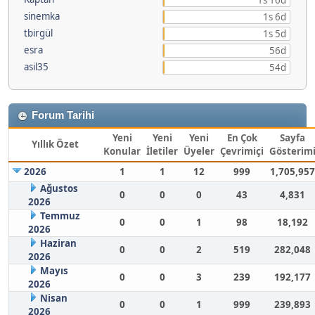
1s 16d
sinemka
1s 6d
tbirgül
1s 5d
esra
56d
asil35
54d
Forum Tarihi
Yeni
Yeni
Yeni
En Çok
Sayfa
Yıllık Özet
Konular
İletiler
Üyeler
Çevrimiçi
Gösterim
2026
1
1
12
999
1,705,957
Ağustos
0
0
0
43
4,831
2026
Temmuz
0
0
1
98
18,192
2026
Haziran
0
0
2
519
282,048
2026
Mayıs
0
0
3
239
192,177
2026
Nisan
0
0
1
999
239,893
2026