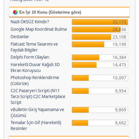
En İyi 10 Konu (Gösterime göre)
Nazlı ÖKSÜZ Kimdir?
33,173
Google Map Koordinat Bulma
28,836
Destanlar
23,108
Flatcast Tema Tasarımı ve
19,199
Faydalı Bilgiler
Delphi Form Olayları
16,384
Hareketli Duvar Kağıdı 3D
14,475
Ekran Koruyucu
Photoshop Renklendirme
10,097
(Colorize)
C2C Pazaryeri Scripti (N11
9,954
Tarzı Script) C2C Marketplace
Script
vBulletin Giriş Yapamama ve
9,869
Çözümü
Temalar İçin Gif (Hareketli)
9,662
Resimler