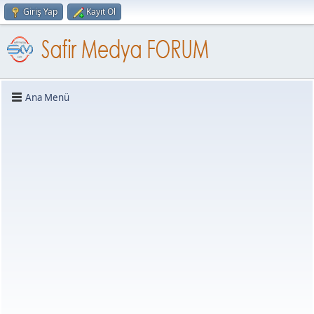
Giriş Yap
Kayıt Ol
Ana Menü