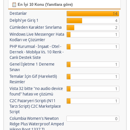
En İyi 10 Konu (Yanıtlara göre)
Destanlar
14
Delphi'ye Giriş 1
4
Cümleden Karakter Sınırlama
2
Windows Live Messenger Hata
1
Kodları ve Çözümler
PHP Kurumsal - İnşaat - Otel -
1
Dernek - Mobilya Vs. 10 Renk -
Canlı Destek Siste
Genel İşletme 1 Deneme
1
Sınavı
Temalar İçin Gif (Hareketli)
1
Resimler
Vista 32 bitte "no audio device
1
found" hatası ve çözümü
C2C Pazaryeri Scripti (N11
1
Tarzı Script) C2C Marketplace
Script
Columbia Women's Newton
0
Ridge Plus Waterproof Amped
Hiking Boot 1337 TL