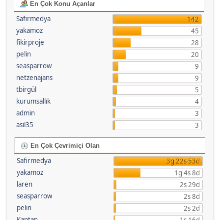
En Çok Konu Açanlar
Safirmedya
142
yakamoz
45
fikirproje
28
pelin
20
seasparrow
9
netzenajans
9
tbirgül
5
kurumsallık
4
admin
3
asil35
3
En Çok Çevrimiçi Olan
Safirmedya
3g 22s 53d
yakamoz
1g 4s 8d
laren
2s 29d
seasparrow
2s 8d
pelin
2s 2d
Kaptan