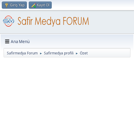
Giriş Yap
Kayıt Ol
Ana Menü
Safirmedya Forum
Safirmedya profili
Özet
►
►