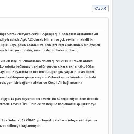
YAZDIR
n küçüğü olarak dünyaya geldi. Doğduğu gün babasının ölümünün 40
di yöresinde Aşık ALİ olarak bilinen ve çok sevilen mahalli bir
lgisi, köye gelen ozanları ve dedeleri kapı aralarından dinleyerek
 anda her şeyi unutur, unutur da bir türkü tutturur.
 evin en küçüğü olmasından dolayı güccük ismini takan annesi
 koruduğu bağlamayı sakladığı yerden çıkararak "al güccüğüm
yı alır. Hayatında ilk kez mutluluğun göz yaşlarını o an döker.
ruma üzüldüğünü gören eniştesi Mehmet ve en büyük abisi Sadık,
derek, yeni bir bağlama alırlar ve Küçük Ali bağlamasına
tçıya 15 gün boyunca ders verir. Bu süreçte köyde hem dedelik,
etmeni Fevzi KÜPELİ'nin de desteği ile bağlamasını geliştirmeye
U ve Sebahat AKKİRAZ gibi büyük üstatları dinleyerek büyür ve
vet edilmeye başlanmıştır....