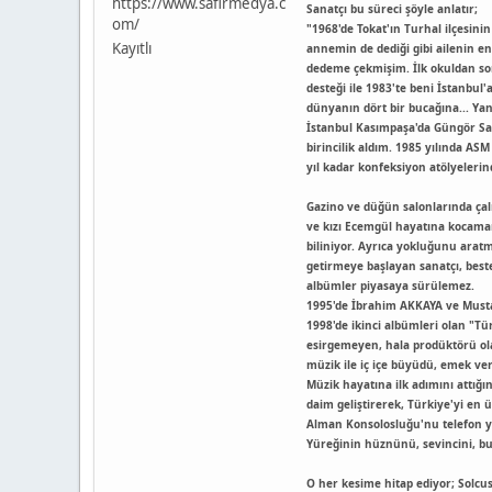
https://www.safirmedya.c
Sanatçı bu süreci şöyle anlatır;
om/
"1968'de Tokat'ın Turhal ilçesi
Kayıtlı
annemin de dediği gibi ailenin e
dedeme çekmişim. İlk okuldan so
desteği ile 1983'te beni İstanbu
dünyanın dört bir bucağına... Y
İstanbul Kasımpaşa'da Güngör Sa
birincilik aldım. 1985 yılında A
yıl kadar konfeksiyon atölyeleri
Gazino ve düğün salonlarında çal
ve kızı Ecemgül hayatına kocaman
biliniyor. Ayrıca yokluğunu aratm
getirmeye başlayan sanatçı, beste
albümler piyasaya sürülemez.
1995'de İbrahim AKKAYA ve Mustafa
1998'de ikinci albümleri olan "Tü
esirgemeyen, hala prodüktörü ola
müzik ile iç içe büyüdü, emek verd
Müzik hayatına ilk adımını attığı
daim geliştirerek, Türkiye'yi en 
Alman Konsolosluğu'nu telefon yağ
Yüreğinin hüznünü, sevincini, b
O her kesime hitap ediyor; Solcus