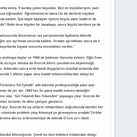
efat etmiş. 9 kardeş yetim büyüdük. Ben en küçükleriyim, yani
e avuca sığmazdım. Öğretmenlerim bana Cin Ali derlerdi neydem
nda kaldım. İşte böyle başlayan öyküm büyük abim Sadık'ın da
idir? Belki önce köyden bir kasabaya, sonra büyük kentlere ya da
 Gazinosunda düzenlenen ses yarışmasında Aşıklama dalında
iğim için ayrılmak zorunda kaldım. Oradan ayrıldıktan sonra da 3
or koşullarda hayata tutunma mücadelesi verdim."
rak anılmaya başlar ve 1988 de Şadıman Hanımla evlenir. Oğlu Eren
lik sürüyor olmasa da Kıvırcık Alinin çocuklarına düşkünlüğü
par. Askerden sonra artık kendi duygularını müzikal anlamda dile
ı arasında 3 albüm yapar ama maddi imkansızlıklardan dolayı bu
Türkülere Yol Eyledik" adlı albümle profesyonelliğe adım atar.
lı eser de yer alır. 1983'ten bu yana maddi manevi desteğini
ümü olan "Gül Tükendi Ben Tükendim" piyasaya çıkar. Kıvırcık Ali
elen türküler ile dilini çözüyor gecelerin.
lur. Kıvırcık Ali ise onların rehberlikleri doğrultunda kendini her
gün vizesinde problem çıkıp Almanya'ya giremeyince oradaki Türkler
ısına akıl sır erdirememişse de aslında O'nun sırrı basit:
kendisi bilinmiyordu. Şimdi ise tüm kitlelere hitabından dolayı