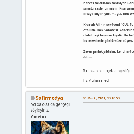
herkes tarafından tanınıyor. Geni
sanatçı seslendirmiştir. Kısa zama
ortaya koyan yorumuyla, ünü Avu
Kıvırcık Ali'nin serüveni "GÜL 
özellikle Halk Sanatçısı, kendis
olabilmeyi başaran kişidir. Bu b
bu mevsimde gönlümüze düşen, d
Zaten parlak yıldızlar, kendi müt
Ali.....
Bir insanın gerçek zenginliği, o
Hz.Muhammed
Safirmedya
05 Mart , 2011, 13:40:53
Acı da olsa da gerçeği
söyleyiniz...
Yönetici