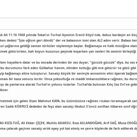
rcık Ali 11.10.1968 yılında Tokat'ın Turhal ilçesinin Erenli Köyü'nde, dokuz kardeşin e
ken dedesi "İşte oğlum geri döndü" der ve babasının ismi olan ALİ adını verir. Babası ken
ul çağlarına geldiği zaman türküler söylemeye başlar. Bağlamaya ve halk müziğine olan i
ekmek götürürken, kah koyun kuzunun peşinde koşarken çan sesleri ile sesinin birleştiği
ken hayallere dalar ve bu esnada derinden bir ses duyar; "güccük güccük" diye, bu ses
 bu durumunu fark eden Gülbahar hanım, elinden tuttuğu gibi eve götürür ve gözü gibi
p bağlamayı eline tutuşturur. Sanatçı büyük bir sevinçle annesinin elini öperek bağlama
aması bir kaza sonucu kırılır. Onca yoksulluğa ve maddi imkansızlıklara rağmen, bu du
atçıyı da yanlarına alarak Turhal'ın yolunu tutarlar. Turhal'da bulunan Kılıç Saz Evi'ne gi
döner.
fnetmek için gelen Ozan Mahmut KAYA, bu üzüntüsüne rağmen ricaları kıramayarak sana
en Sadık KÖRPECİ dededen de feyz alan sanatçı ilkokul 3'üncü sınıftan itibaren sınıf öğr
Ali KIZILTUĞ, Ali Ekber ÇİÇEK, Muhlis AKARSU, Rıza ASLANDOĞAN, Arif SAĞ, Musa EROĞL
a çalarak geçiren sanatçı artık epey yol kat etmiş ve çevre köylerde de fark edilerek da