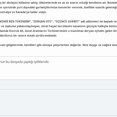
ş bir dinleyici kitlesine sahip. Albümlerinde en az on eserin müziği kendisine ait. Beste
n içerisinde yurt dışındaki gurbetçilerimize konserler vererek, özellikle ozanlık geleneği
stralya ve Kanada'ya kadar ulaştı.
TÜKENDİ BEN TÜKENDİM", "ISIRGAN OTU", "ÜÇÜNCÜ GURBET" adlı albümleri ile başladı ve b
ine ve topluma yabancılaşmayan, öznel hayat tecrübesini sanatının gücüyle halkıyla bütü
ağlamda Kıvırcık Ali, öznel dramlarını Türkülerimizin o inanılmaz deryası içinden gelen
ördüncü bir cemre misali sürdürmektedir.
avazi gölgelerinde, kendileri gibi olmaya çalışırlarken doğarlar. Nice duygu ve nağme teza
nun bu dünyada yaptığı iyilikleridir.