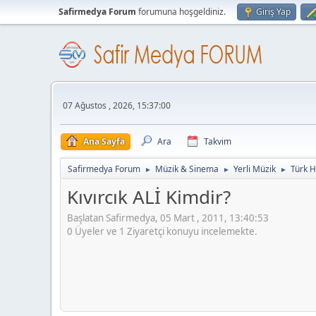
Safirmedya Forum
forumuna hoşgeldiniz.
Giriş Yap
07 Ağustos , 2026, 15:37:00
Ana Sayfa
Ara
Takvim
Safirmedya Forum
Müzik & Sinema
Yerli Müzik
Türk H
►
►
►
Kıvırcık ALİ Kimdir?
Başlatan Safirmedya, 05 Mart , 2011, 13:40:53
0 Üyeler ve 1 Ziyaretçi konuyu incelemekte.