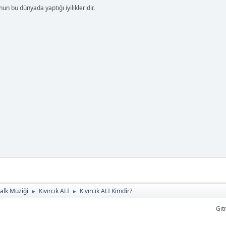
nun bu dünyada yaptığı iyilikleridir.
alk Müziği
Kıvırcık ALİ
Kıvırcık ALİ Kimdir?
►
►
Git