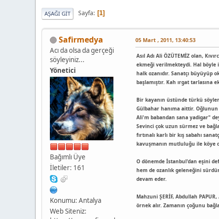
Sayfa
1
AŞAĞI GIT
Safirmedya
05 Mart , 2011, 13:40:53
Acı da olsa da gerçeği
Asıl Adı Ali ÖZÜTEMİZ olan, Kıvı
söyleyiniz...
ekmeği verilmekteydi. Hal böyle i
Yönetici
halk ozanıdır. Sanatçı büyüyüp ok
başlamıştır. Kah ırgat tarlasına 
Bir kayanın üstünde türkü söyler
Gülbahar hanıma aittir. Oğlunun
Ali'm babandan sana yadigar" deyi
Sevinci çok uzun sürmez ve bağl
fırtınalı karlı bir kış sabahı san
kavuşmanın mutluluğu ile köye 
Bağımlı Üye
O dönemde İstanbul'dan eşini de
İletiler: 161
hem de ozanlık geleneğini sürdür
devam eder.
Mahzuni ŞERİF, Abdullah PAPUR, 
Konumu: Antalya
örnek alır. Zamanın çoğunu bağlam
Web Siteniz: