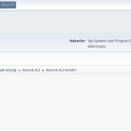
Kayıt Ol
Haberler:
Vip Üyelere özel Program İ
eklenmiştir.
alk Müziği
Kıvırcık ALİ
Kıvırcık ALİ Kimdir?
►
►