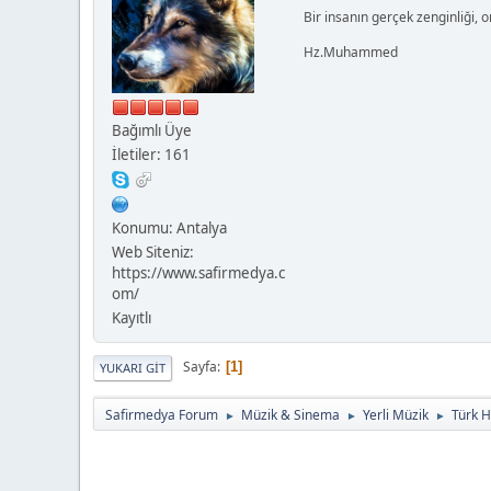
Bir insanın gerçek zenginliği, o
Hz.Muhammed
Bağımlı Üye
İletiler: 161
Konumu: Antalya
Web Siteniz:
https://www.safirmedya.c
om/
Kayıtlı
Sayfa
1
YUKARI GIT
Safirmedya Forum
Müzik & Sinema
Yerli Müzik
Türk H
►
►
►