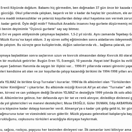
nin Erenli Köyünde doğdum. Babamı hiç görmedim, ben doğmadan 37 gün önce bir kazada v
n güccüğü. Okul yıllarımda çalışkan, başarılı ve bir o kadar da haylaz bir çocuktum, el
nra maddi imkansızlıklar ve yetersiz koşullardan dolayı okul hayatıma son vermek zoru
l'a kadar getirdi. Öyle değil midir? Yoksulluk Anadolu insanını hep gurbete düşürmemiş m
ani benim deyimimle "Üçüncü gurbete" say say bitmez.
z Evi ve yapım atölyesinde çalışmaya başladım. 1,5-2 yıl sürdü. Aynı zamanda Tepebaşı
SM Müzik Kursu'na kayıt oldum. 3 ay süren solfej eğitiminden sonra aidatlarımı ödeyemed
nde çalıştım. Bu süreçte gece kulüplerinde, düğün salonlarında vb... bağlama çalarak, z
ışmaya başladıktan sonra saçlarının uzun ve kıvırcık olmasından dolayı Kıvırcık Ali ola
 bir mutluluk getirirler. Bugün Eren 15, Ecemgül, 10 yasında .Hayat iste! Bugün bu evli
ayan Şadıman Hanımla da saygın bir ilişkisi var... 1990-91 yıllarında vatani görevini ya
leri kendisine ait olan ve zor koşullarda çalışıp kazandığı birikimi ile 1994-1998 yıllar
 YILMAZ ile birlikte Grup Turnalar'ı kurarlar. 1996'da ilk albümleri olan "Türkülerden 
rküler Kimliğimiz" i çıkartırlar. Bu albümde müziği Kıvırcık Ali'ye ait olan "Turnalar" ad
n, kirvesi ve can yoldaşım dediği İbrahim YILMAZ'ın desteğiyle 1999 yılında ilk solo alb
i. Albümlerine gelince, her defasında ayrı bir tat ve renk alınıyor, dinledikçe dinlenesi g
nda yol göstericileri ve manevi destekçileri; Musa EROĞLU, Güler DUMAN, Edip AKBAYRAM o
ücra köşesine kadar dolaşıp konserler verdi. Almanya'ya o kadar çok gidip geldi ki, bir 
muruna tutar ve vizesindeki sorun giderilir. Müzik piyasası geleneksel kalıplarıyla başar
urukluğunu, coşkusunu türküleri aracılığıyla dünyaya haykırmak.
u, sağcısı, rockçısı, popçusu her kesimden dinleyeni var. İlk zamanlar ismi biliniyor ama 