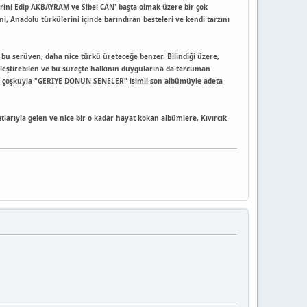
lerini Edip AKBAYRAM ve Sibel CAN' başta olmak üzere bir çok
ni, Anadolu türkülerini içinde barındıran besteleri ve kendi tarzını
u serüven, daha nice türkü üreteceğe benzer. Bilindiği üzere,
nleştirebilen ve bu süreçte halkının duygularına da tercüman
 bir çoşkuyla "GERİYE DÖNÜN SENELER" isimli son albümüyle adeta
tlarıyla gelen ve nice bir o kadar hayat kokan albümlere, Kıvırcık