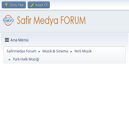
Giriş Yap
Kayıt Ol
Ana Menü
Safirmedya Forum
Müzik & Sinema
Yerli Müzik
►
►
Türk Halk Müziği
►