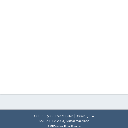
|
|
Yardım
Şartlar ve Kurallar
Yukarı git ▲
,
SMF 2.1.4 © 2023
Simple Machines
for
SMFAds
Free Forums